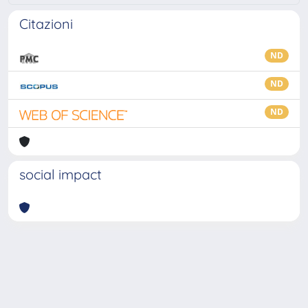
Citazioni
ND
ND
ND
social impact
Powered by
IRIS
-
about IRIS
-
Utilizzo dei cookie
-
Privacy
Copyright © 2026