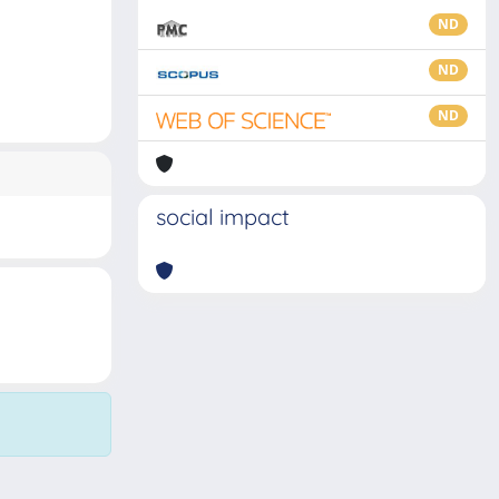
ND
ND
ND
social impact