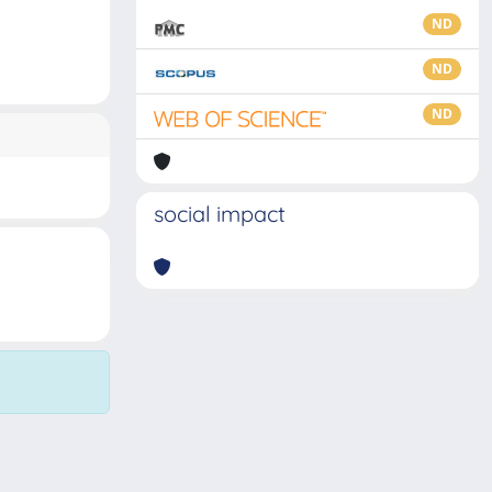
ND
ND
ND
social impact