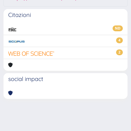
Citazioni
ND
4
2
social impact
Powered by
IRIS
-
about IRIS
-