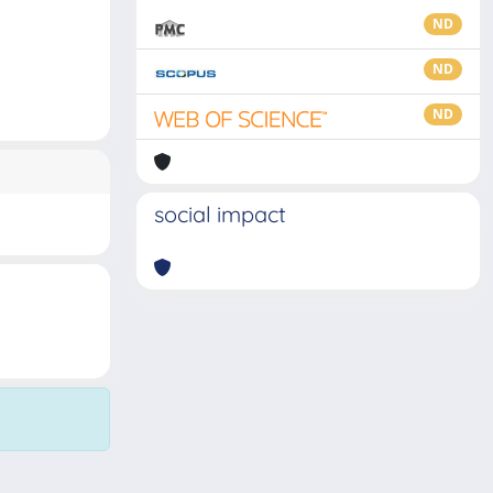
ND
ND
ND
social impact