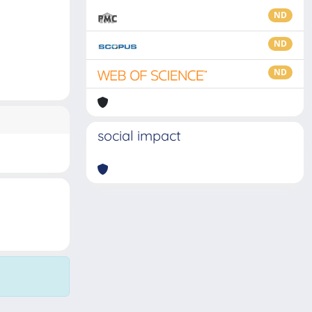
ND
ND
ND
social impact