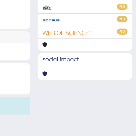
ND
ND
ND
social impact