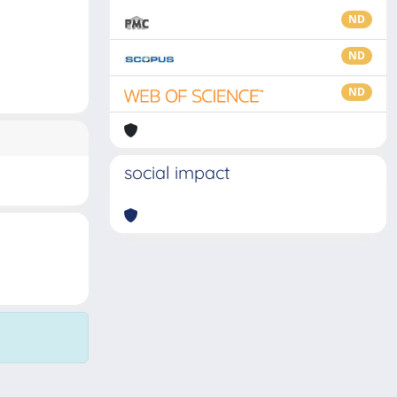
ND
ND
ND
social impact