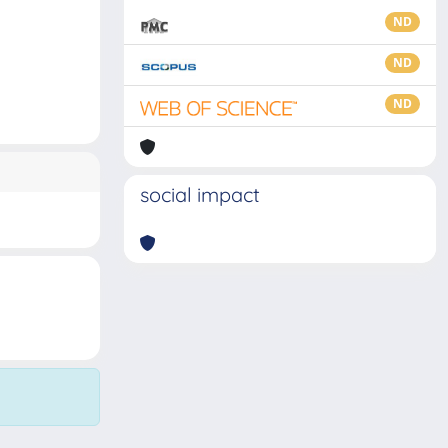
ND
ND
ND
social impact