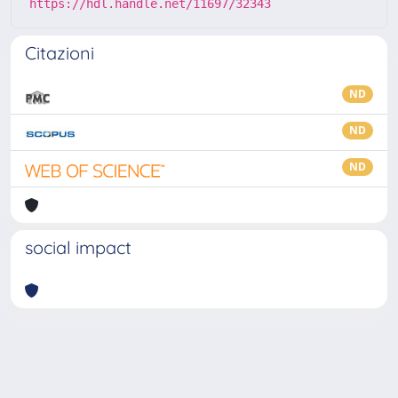
https://hdl.handle.net/11697/32343
Citazioni
ND
ND
ND
social impact
Powered by
IRIS
-
about IRIS
-