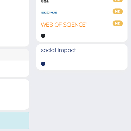
ND
ND
social impact