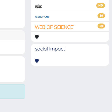
ND
89
50
social impact