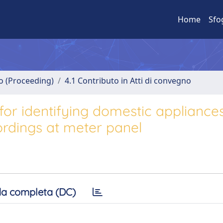
Home
Sfo
no (Proceeding)
4.1 Contributo in Atti di convegno
or identifying domestic appliance
ordings at meter panel
a completa (DC)