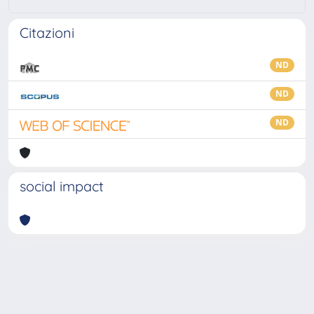
Citazioni
ND
ND
ND
social impact
Powered by
IRIS
-
about IRIS
-