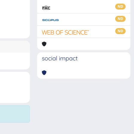
ND
ND
ND
social impact