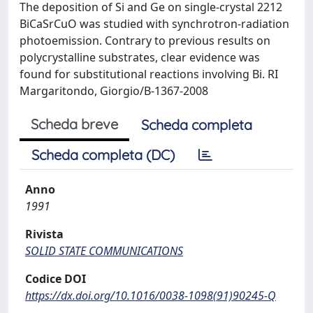
The deposition of Si and Ge on single-crystal 2212
BiCaSrCuO was studied with synchrotron-radiation
photoemission. Contrary to previous results on
polycrystalline substrates, clear evidence was
found for substitutional reactions involving Bi. RI
Margaritondo, Giorgio/B-1367-2008
Scheda breve
Scheda completa
Scheda completa (DC)
Anno
1991
Rivista
SOLID STATE COMMUNICATIONS
Codice DOI
https://dx.doi.org/10.1016/0038-1098(91)90245-Q