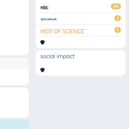
ND
3
0
social impact