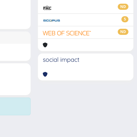
ND
5
ND
social impact