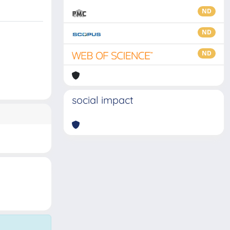
ND
ND
ND
social impact