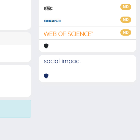
ND
ND
ND
social impact