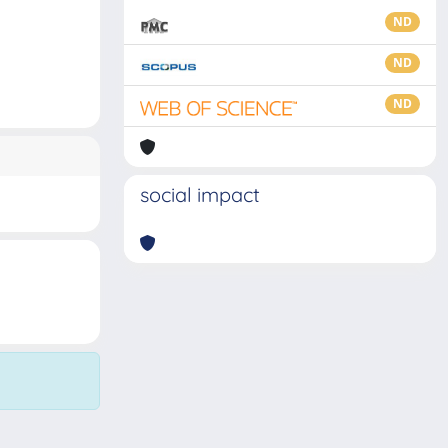
ND
ND
ND
social impact