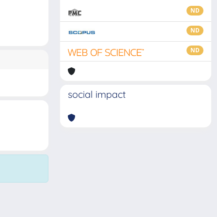
ND
ND
ND
social impact