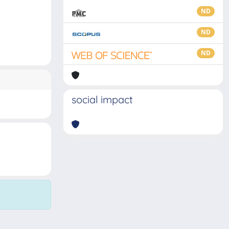
ND
ND
ND
social impact