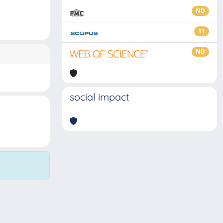
ND
11
ND
social impact