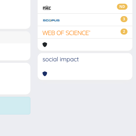
ND
3
2
social impact