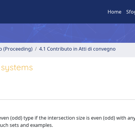
Home
Sfo
no (Proceeding)
4.1 Contributo in Atti di convegno
r systems
 even (odd) type if the intersection size is even (odd) with any
 such sets and examples.