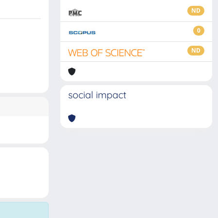
ND
0
ND
social impact