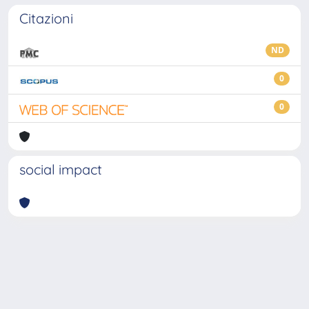
Citazioni
ND
0
0
social impact
Powered by
IRIS
-
about IRIS
-
Utilizzo dei cookie
-
Privacy
Copyright © 2026