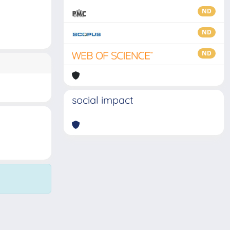
ND
ND
ND
social impact