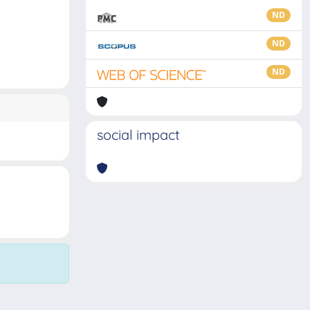
ND
ND
ND
social impact