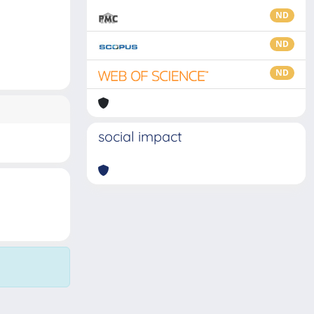
ND
ND
ND
social impact