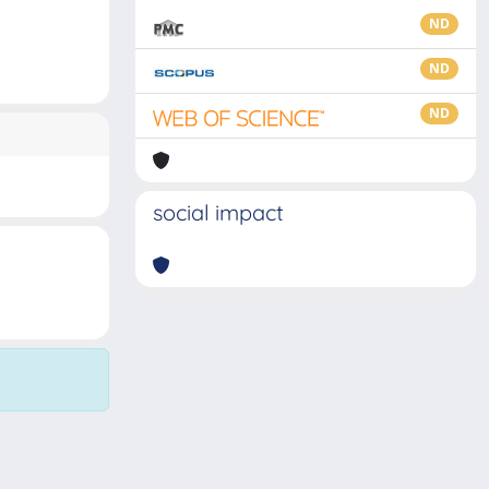
ND
ND
ND
social impact