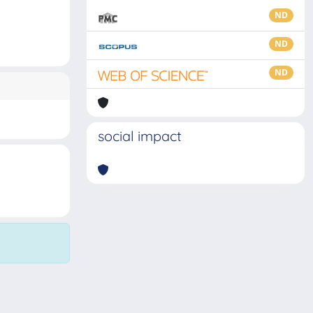
ND
ND
ND
social impact