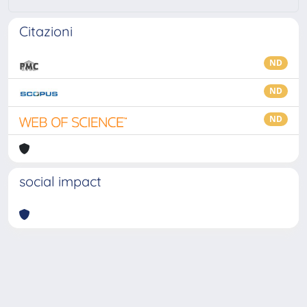
Citazioni
ND
ND
ND
social impact
Powered by
IRIS
-
about IRIS
-