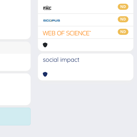
ND
ND
ND
social impact