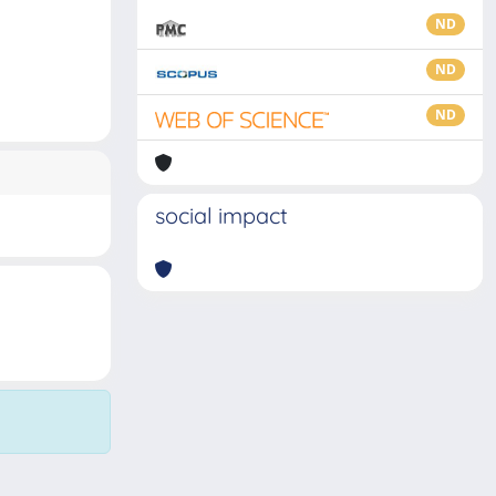
ND
ND
ND
social impact