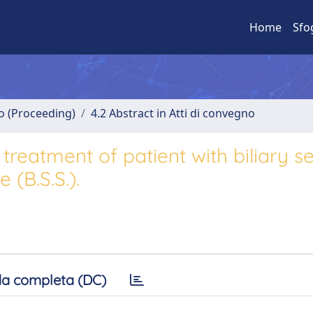
Home
Sfo
no (Proceeding)
4.2 Abstract in Atti di convegno
 treatment of patient with biliary s
 (B.S.S.).
a completa (DC)