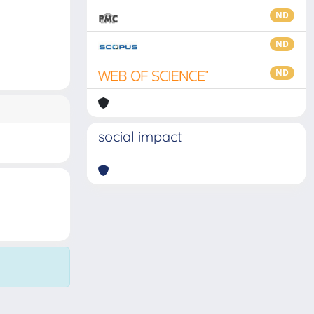
ND
ND
ND
social impact