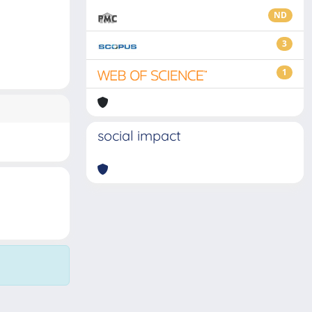
ND
3
1
social impact