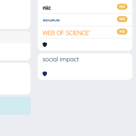
ND
ND
ND
social impact