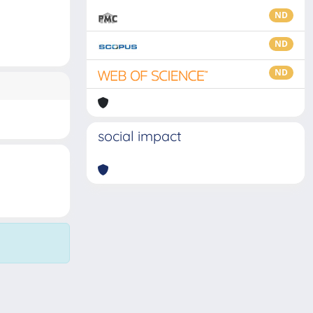
ND
ND
ND
social impact