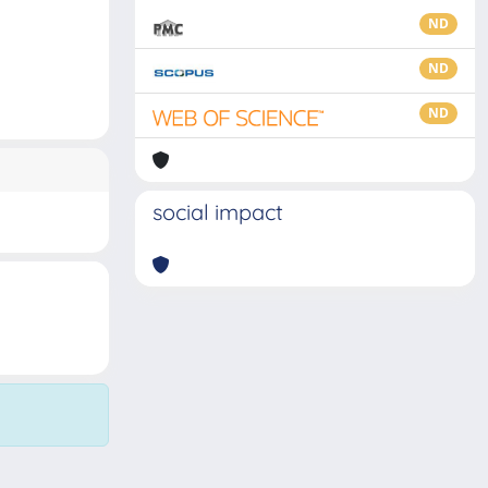
ND
ND
ND
social impact