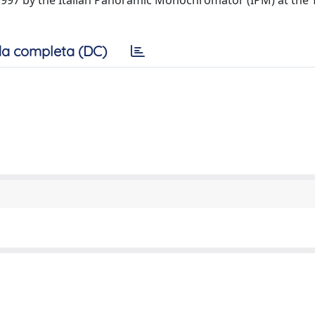
1997 by the Italian Panoramic Monochromator (IPM) at the
a completa (DC)