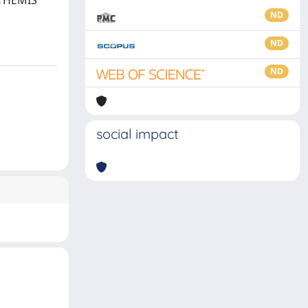
 THEMIS
ND
ND
ND
social impact