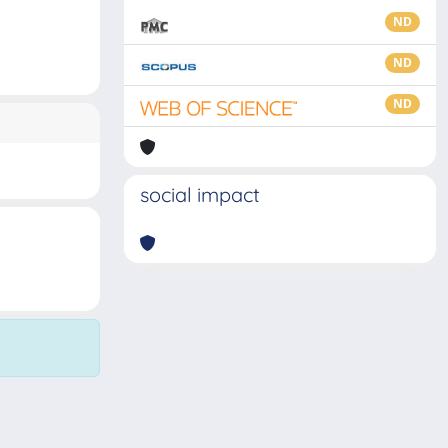
ND
ND
ND
social impact