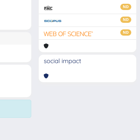
ND
ND
ND
social impact