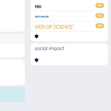
ND
ND
ND
social impact