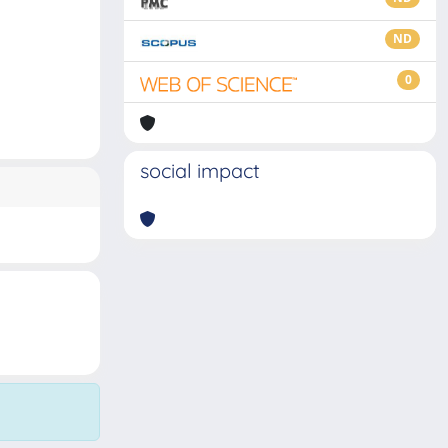
ND
0
social impact