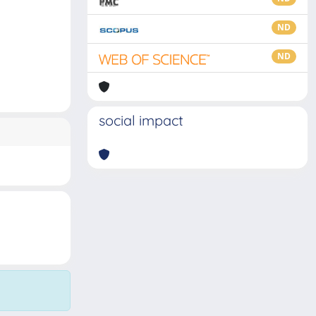
ND
ND
social impact