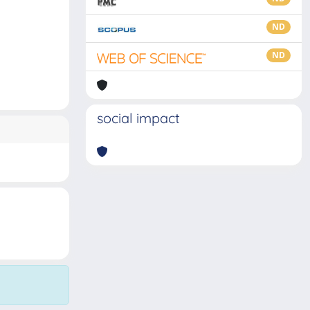
ND
ND
social impact