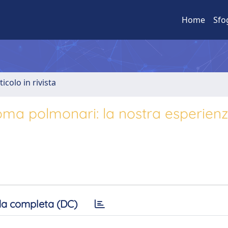
Home
Sfo
ticolo in rivista
oma polmonari: la nostra esperien
a completa (DC)