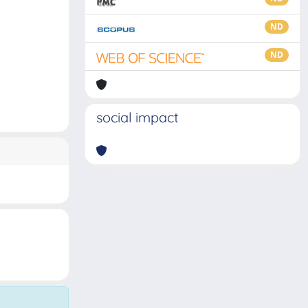
ND
ND
social impact