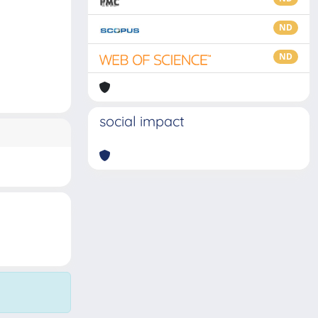
ND
ND
social impact