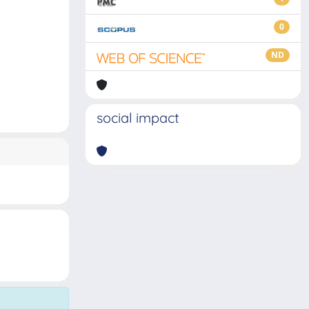
0
ND
social impact