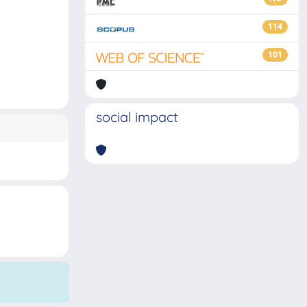
114
101
social impact