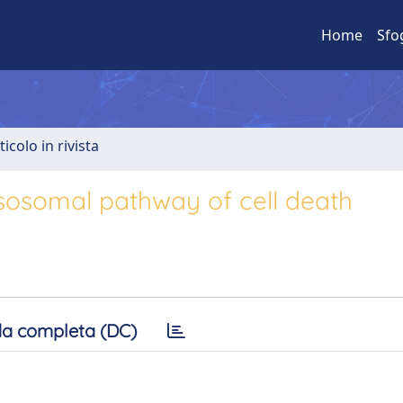
Home
Sfo
ticolo in rivista
sosomal pathway of cell death
a completa (DC)